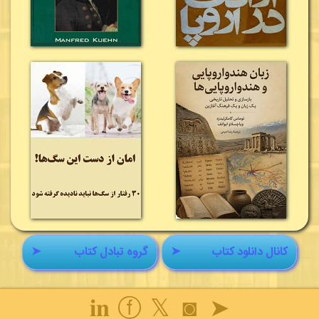
کانال دانلود کتاب
➤
گروه تبادل کتاب
➤
𝐢𝐧
ⓕ
𝕏
◙
➤