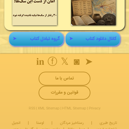
کانال دانلود کتاب
➤
گروه تبادل کتاب
➤
𝐢𝐧
ⓕ
𝕏
◙
➤
تماس با ما
قوانین و مقررات
RSS
|
XML Sitemap
|
HTML Sitemap
|
Privacy
تاریخ طبری
|
رستاخیز مردگان
|
اوستا
|
انجیل