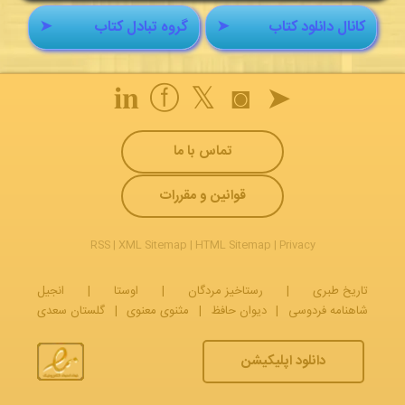
کانال دانلود کتاب
➤
گروه تبادل کتاب
➤
𝐢𝐧
ⓕ
𝕏
◙
➤
تماس با ما
قوانین و مقررات
RSS
|
XML Sitemap
|
HTML Sitemap
|
Privacy
تاریخ طبری
|
رستاخیز مردگان
|
اوستا
|
انجیل
شاهنامه فردوسی
|
دیوان حافظ
|
مثنوی معنوی
|
گلستان سعدی
دانلود اپلیکیشن