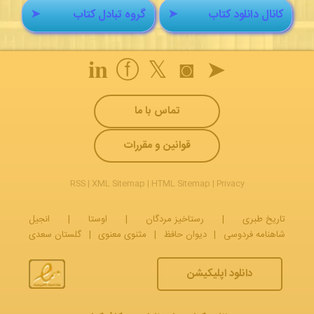
کانال دانلود کتاب
➤
گروه تبادل کتاب
➤
𝐢𝐧
ⓕ
𝕏
◙
➤
تماس با ما
قوانین و مقررات
RSS
|
XML Sitemap
|
HTML Sitemap
|
Privacy
تاریخ طبری
|
رستاخیز مردگان
|
اوستا
|
انجیل
شاهنامه فردوسی
|
دیوان حافظ
|
مثنوی معنوی
|
گلستان سعدی
دانلود اپلیکیشن