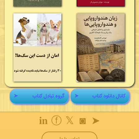
کانال دانلود کتاب
➤
گروه تبادل کتاب
➤
𝐢𝐧
ⓕ
𝕏
◙
➤