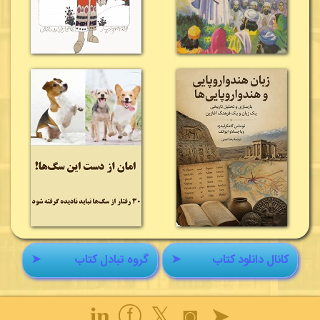
کانال دانلود کتاب
➤
گروه تبادل کتاب
➤
𝐢𝐧
ⓕ
𝕏
◙
➤